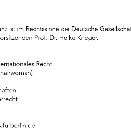
enz ist im Rechtssinne die Deutsche Gesellschaf
orsitzenden Prof. Dr. Heike Krieger.
ternationales Recht
(chairwoman)
haften
errecht
.fu-berlin.de