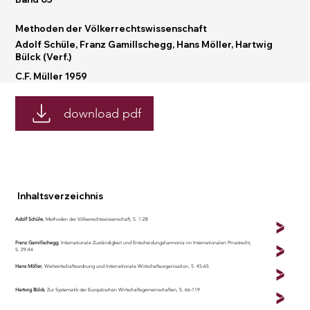
Methoden der Völkerrechtswissenschaft
Adolf Schüle, Franz Gamillschegg, Hans Möller, Hartwig
Bülck (Verf.)
C.F. Müller 1959
download pdf
Inhaltsverzeichnis
Adolf Schüle
, Methoden der Völkerrechtswissenschaft, S. 1-28
Franz Gamillschegg
, Internationale Zuständigkeit und Entscheidungsharmonie im Internationalen Privatrecht,
S. 29-44
Hans Möller
, Weltwirtschaftsordnung und Internationale Wirtschaftsorganisation, S. 45-65
Hartwig Bülck
, Zur Systematik der Europäischen Wirtschaftsgemeinschaften, S. 66-119