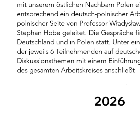
mit unserem östlichen Nachbarn Polen e
MÜHREL/WI
W
entsprechend ein deutsch-polnischer Arbei
ELANGA
polnischer Seite von Professor Władysław
I
Stephan Hobe geleitet. Die Gespräche f
(Hrsg.)
L
Deutschland und in Polen statt. Unter 
der jeweils 6 Teilnehmenden auf deutsche
Progress and
Diskussionsthemen mit einem Einführungs
des gesamten Arbeitskreises anschließt
International
Law
2026