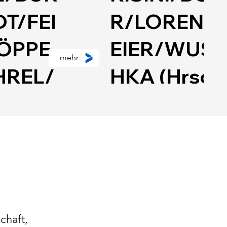
T/FEI
R/LORENZ
ÖPPE
EIER/WUS
mehr
HREL/
HKA (Hrsg.)
R/SCH
Zeit und
Hrsg.)
Internationa
l
es Recht
tional
chaft,