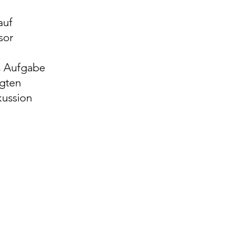
auf
sor
s Aufgabe
egten
kussion