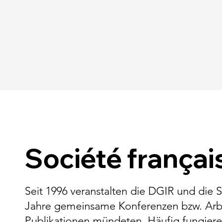
Société fran
ç
ai
Seit 1996 veranstalten die DGIR und die So
Jahre gemeinsame Konferenzen bzw. Arbe
Publikationen mündeten.
Häufig fungier