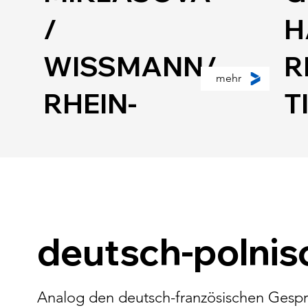
/
H
WISSMANN/
R
mehr
RHEIN-
T
FISCHER/WI
A
ELANGA/
S
HOLZER/
W
deutsch-polnis
KRUSE/
(
KUJUS/
J
Analog den deutsch-französischen Gesprä