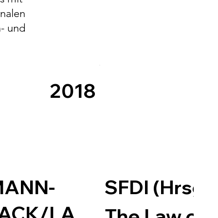
onalen
- und
2018
MANN-
SFDI (Hrsg.)
ACK/LA
The Law of