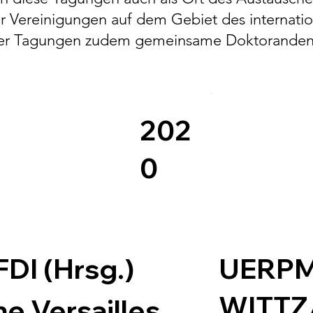
her Vereinigungen auf dem Gebiet des internati
der Tagungen zudem gemeinsame Doktoranden
202
0
FDI (Hrsg.)
UERP
WITTZ
he Versailles