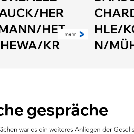
AUCK/HER
CHARD
MANN/HET
HLE/K
mehr
IHEWA/KR
N/MÜ
FT/MILAS/
RIEME
PRINGER/
ÄFER (
ECKNER
Cynica
che gespräche
Hrsg.)
Interna
urisdiction -
Law?
chen war es ein weiteres Anliegen der Gesells