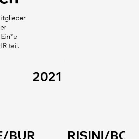
itglieder
ser
 Ein*e
R teil.
2021
E/BUR
RISINI/BO