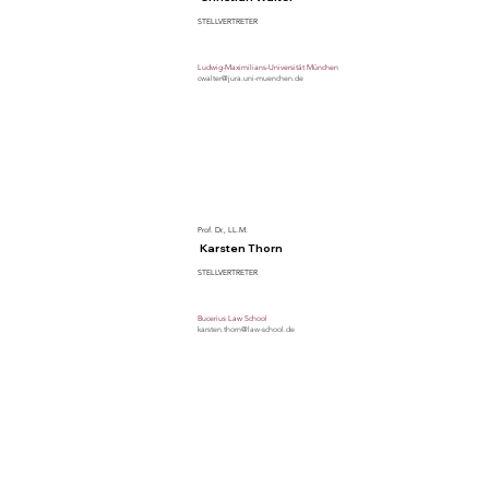
STELLVERTRETER
Ludwig-Maximilians-Universität München
cwalter@jura.uni-muenchen.de
Prof. Dr., LL.M.
Karsten Thorn
STELLVERTRETER
Bucerius Law School
karsten.thorn@law-school.de