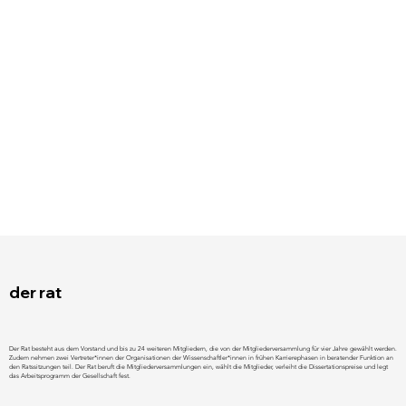
der rat
Der Rat besteht aus dem Vorstand und bis zu 24 weiteren Mitgliedern, die von der Mitgliederversammlung für vier Jahre gewählt werden.
Zudem nehmen zwei Vertreter*innen der Organisationen der Wissenschaftler*innen in frühen Karrierephasen in beratender Funktion an
den Ratssitzungen teil. Der Rat beruft die Mitgliederversammlungen ein, wählt die Mitglieder, verleiht die Dissertationspreise und legt
das Arbeitsprogramm der Gesellschaft fest.