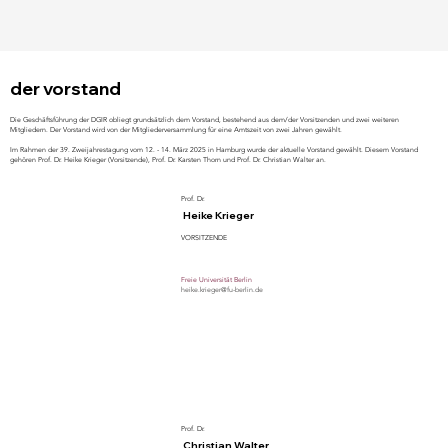
der vorstand
Die Geschäftsführung der DGIR obliegt grundsätzlich dem Vorstand, bestehend aus dem/der Vorsitzenden und zwei weiteren
Mitgliedern. Der Vorstand wird von der Mitgliederversammlung für eine Amtszeit von zwei Jahren gewählt.
Im Rahmen der 39. Zweijahrestagung vom 12. - 14. März 2025 in Hamburg wurde der aktuelle Vorstand gewählt. Diesem Vorstand
gehören Prof. Dr. Heike Krieger (Vorsitzende), Prof. Dr. Karsten Thorn und Prof. Dr. Christian Walter an.
Prof. Dr.
Heike Krieger
VORSITZENDE
Freie Universität Berlin
heike.krieger@fu-berlin.de
Prof. Dr.
Christian Walter