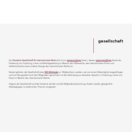
gesellschaft
Die
Deutsche Gesellschaft für Internationales Recht e.V.
ist ein
gemeinnütziger
Verein, dessen
satzungsmäßiger
Zweck die
Förderung von Forschung, Lehre und Rechtsgestaltung im Bereich des Völkerrechts, des Internationalen Privat- und
Verfahrensrechts sowie anderer Zweige des internationalen Rechts ist.
Derzeit gehören der Gesellschaft etwa
500 Mitglieder
an. Mitglied kann werden, wer von einem Ratsmitglied vorgeschlagen
und vom Rat gewählt wird. Den Mitgliedern gemeinsam ist die Verbindung zur deutschen Sprache in Forschung, Lehre und
Praxis im Bereich des internationalen Rechts.
Organe der Gesellschaft sind der Vorstand, der Rat und die Mitgliederversammlung. Zudem werden gelegentlich
Arbeitsgruppen zu bestimmten Themen eingesetzt.