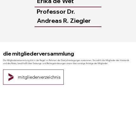
Erika de
Wet
Professor Dr.
Andreas R.
Ziegler
die mitgliederversammlung
Die Mitgliederversammlung tritt in der Regel im Rahmen der Zweijahrestagungen zusammen. Sie wählt die Mitglieder des Vorstands
und des Rates, beschließt über Satzungs- und Beitragsänderungen sowie über sonstige Anträge der Mitglieder.
mitgliederverzeichnis