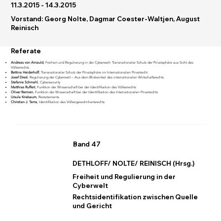
11.3.2015 - 14.3.2015
Vorstand: Georg Nolte, Dagmar Coester-Waltjen, August
Reinisch
Referate
Andreas von Arnauld
, Freiheit und Regulierung in der Cyberwelt: Transnationaler Schutz der Privatsphäre aus Sicht des
Völkerrechts
Bettina Heiderhoff
, Transnationaler Schutz der Privatsphäre im Internationalen Privatrecht
Josef Drexl
, Regulierung der Cyberwelt – Aus dem Blickwinkel des internationalen Wirtschaftsrechts
Stefanie Schmahl
, Cybersecurity
Matthias Ruffert
, Funktion der Wissenschaft bei der Identifikation des Völkerrechts
Oliver Remien
, Funktion der Wissenschaft bei der Identifikation des Internationalen Privatrechts
Ursula Kriebaum
, Restatements
Christian J. Tams
, Identifikation des Völkergewohnheitsrechts
Band 47
DETHLOFF/ NOLTE/ REINISCH (Hrsg.)
Freiheit und Regulierung in der
Cyberwelt
Rechtsidentifikation zwischen Quelle
und Gericht