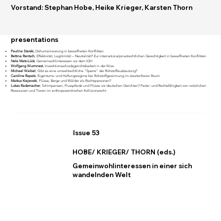
Vorstand: Stephan Hobe, Heike Krieger, Karsten Thorn
presentations
Paulina Starski,
Dehumanisierung in bewaffneten Konflikten
Bettina Rentsch
, Effektivität, Legitimität – Neutralität? Zur internationalprivatrechtlichen Gerechtigkeit in bewaffneten Konflikten
Nele Matz-Lück
, Gemeinwohlinteressen vor dem IGH
Wolfgang Wurmnest
, Investitionsschiedsgerichtsbarkeit in der Krise
Michael Waibel
, Gibt es eine umweltrechtliche "Sperre" der Rohstoffausbeutung?
Caroline Rapatz
, Eigentums- und Haftungsregime bei Rohstoffgewinnung im staatenfreien Raum
Markus Krajewski
, Flüsse, Berge und Wälder als Rechtspersonen?
Lukas Rademacher
, Schimpansen, Flusspferde und Flüsse vor deutschen Gerichten? Partei- und Rechtsfähigkeit von natürlichen
Ressourcen und Tieren im anthropozentrischen Kollisionsrecht
Issue 53
HOBE/ KRIEGER/ THORN (eds.)
Gemeinwohlinteressen in einer sich
wandelnden Welt