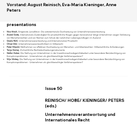
Vorstand: August Reinisch, Eva-Maria Kieninger, Anne
Peters
presentations
Nico Krisch
,
Entgrenzte Jurisdiktion: Die extraterritoriale Durchsetzung von Unternehmensverantwortung
Anatol Dutta
, Internationale Zuständigkeit für privatrechtliche Klagen gegen transnational tätige Unternehmen wegen Verletzung
von Menschenrechten und von Normen zum Schutz der natürlichen Lebensgrundlagen im Ausland
Gisela Rühl
,
Unternehmensverantwortung und (Internationales) Privatrecht
Oliver Dörr
, Unternehmensverantwortlichkeit im Völkerrecht
Peter Hilpold
,
Maßnahmen zur effektiven Durchsetzung von Menschen- und Arbeitsrechten: Völkerrechtliche Anforderungen
Tanja Domej
, Zivilrechtliche Rechtsdurchsetzungsinstrumente
Stefan Huber
, Die Stellung von Unternehmen in der Investitionsschiedsgerichtsbarkeit unter besonderer Berücksichtigung von
Korruptionsproblemen - Unternehmen als gleichberechtigte Verfahrensparteien?
Silja Vönkey
, Die Stellung von Unternehmen in der Investitionsschiedsgerichtsbarkeit unter besonderer Berücksichtigung von
Korruptionsproblemen - Unternehmen als gleichberechtigte Verfahrensparteien?
Issue 50
REINISCH/ HOBE/ KIENINGER/ PETERS
(eds.)
Unternehmensverantwortung und
Internationales Recht