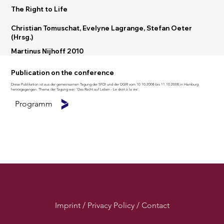
The Right to Life
Christian Tomuschat, Evelyne Lagrange, Stefan Oeter
(Hrsg.)
Martinus Nijhoff 2010
Publication on the conference
Diese Publikation ist aus der gemeinsamen Tagung der SFDI und der DGIR vom 10.10.2008 bis 11.10.2008 in Hamburg
hervorgegangen. Thema der Tagung war: 'Das Recht auf Leben - Le droit à la vie'.
Programm
Imprint / Privacy Policy / Contact