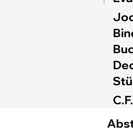
Joc
Bin
Bud
Ded
Stü
C.F
Abst