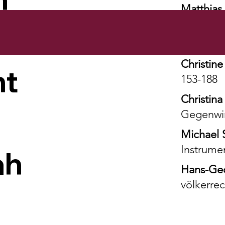
Matthias
Sigrid B
S. 107-13
Christine
ht
153-188
Christina
Gegenwin
Michael 
Instrumen
ah
Hans-Ge
völkerrec