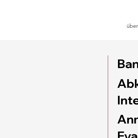
über
Ban
Abk
Int
Ann
Eva