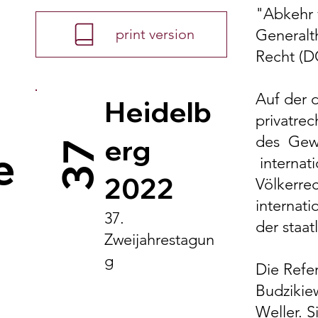
"Abkehr v
Generalt
print version
Recht (DG
Auf der 
Heidelb
privatrec
des Gewa
erg
37
e
internat
2022
Völkerre
internat
37.
der staat
Zweijahrestagun
g
Die Refer
Budzikie
Weller. S