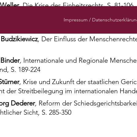
 Weller
,
Die Krise des Einheitsrechts, S. 81-106
oysen
,
Natürliche Ressourcen im internationale
Impressum / Datenschutzerklärun
4
 Budzikiewicz
,
Der Einfluss der Menschenrechte
 Binder
,
Internationale und Regionale Mensche
d, S. 189-224
Stürner
,
Krise und Zukunft der staatlichen Geric
t der Streitbeilegung im internationalen Hande
org Dederer
,
Reform der Schiedsgerichtsbarkei
htlicher Sicht, S. 285-350