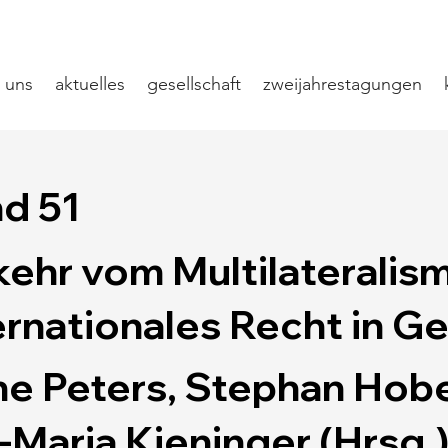
 uns
aktuelles
gesellschaft
zweijahrestagungen
d 51
ehr vom Multilateralism
ernationales Recht in G
e Peters, Stephan Hob
-Maria Kieninger (Hrsg.