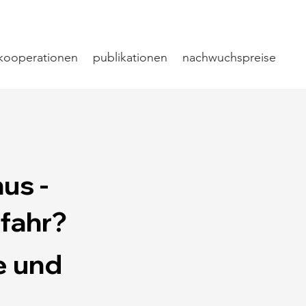
kooperationen
publikationen
nachwuchspreise
us -
efahr?
e und
)