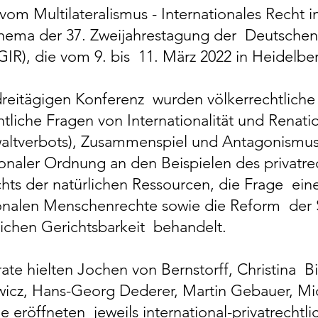
om Multilateralismus - Internationales Recht i
hema der 37. Zweijahrestagung der Deutschen G
IR), die vom 9. bis 11. März 2022 in Heidelbe
dreitägigen Konferenz wurden völkerrechtliche 
htliche Fragen von Internationalität und Renatio
ltverbots), Zusammenspiel und Antagonismus 
ionaler Ordnung an den Beispielen des privatre
chts der natürlichen Ressourcen, die Frage ei
ionalen Menschenrechte sowie die Reform der S
lichen Gerichtsbarkeit behandelt.
ate hielten Jochen von Bernstorff, Christina Bi
wicz, Hans-Georg Dederer, Martin Gebauer, Mi
ie eröffneten jeweils international-privatrechtl