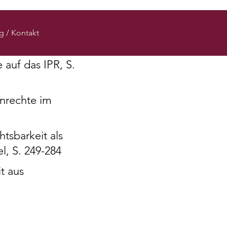
n Verteilungskampf,
g / Kontakt
 auf das IPR, S.
nrechte im
htsbarkeit als
l, S. 249-284
t aus