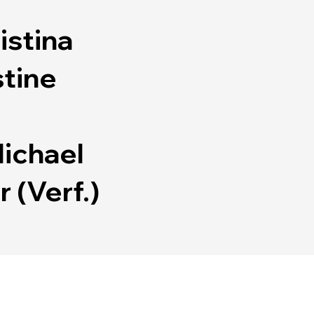
istina
stine
Michael
 (Verf.)