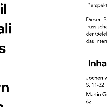
il
Perspekt
Dieser B
li
russisch
der Gele
das Inter
s
Inha
Jochen v
rn
S. 11-32
Martin G
n
62