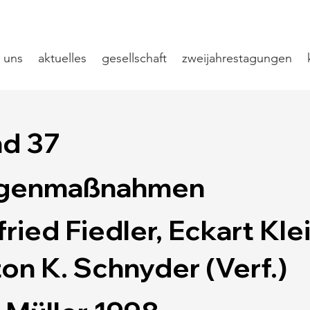
 uns
aktuelles
gesellschaft
zweijahrestagungen
d 37
genmaßnahmen
fried Fiedler, Eckart Klei
on K. Schnyder (Verf.)