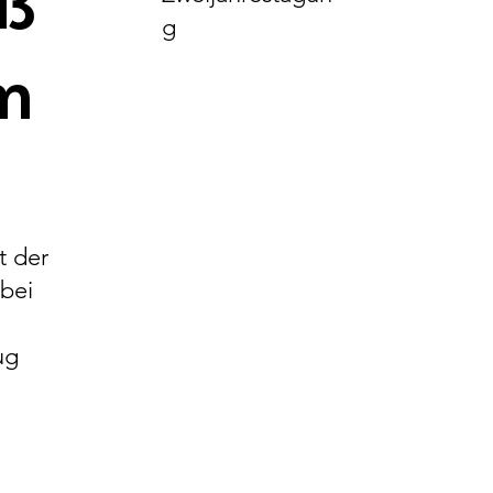
ß
g
m
t der
bei
ug