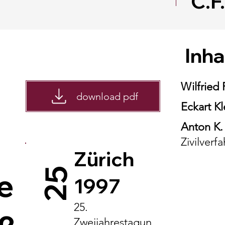
C.F
Inha
Wilfried 
download pdf
Eckart Kl
Anton K.
Zivilverf
Zürich
25
e
1997
25.
Zweijahrestagun