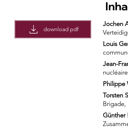
Inha
Jochen A
download pdf
Verteidig
Louis Ge
commune,
Jean-Fra
nucléaire
Philippe
Torsten S
Brigade, 
Günther 
Zusammen