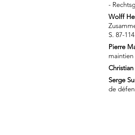
- Rechts
Wolff He
Zusammen
S. 87-114
Pierre M
maintien 
Christia
Serge Su
de défen