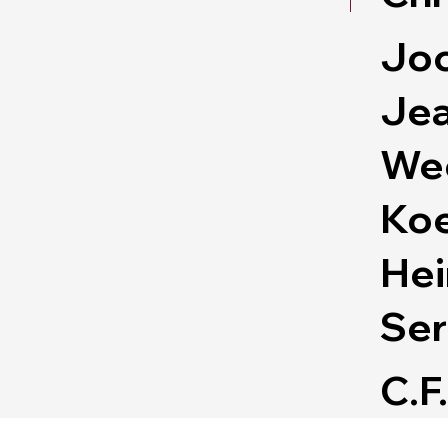
Joc
Jea
Wec
Koe
Hei
Ser
C.F