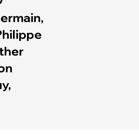
Germain,
Philippe
ther
von
y,