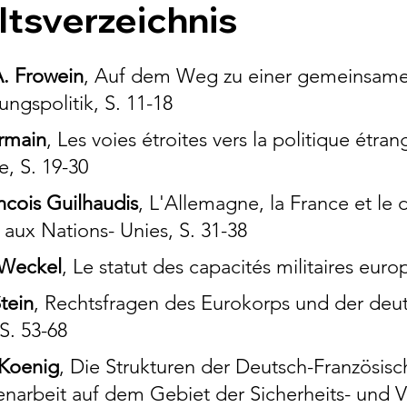
ltsverzeichnis
. Frowein
, Auf dem Weg zu einer gemeinsamen
ungspolitik, S. 11-18
rmain
, Les voies étroites vers la politique étra
 S. 19-30
ncois Guilhaudis
, L'Allemagne, la France et l
 aux Nations- Unies, S. 31-38
 Weckel
, Le statut des capacités militaires eur
tein
, Rechtsfragen des Eurokorps und der deut
S. 53-68
Koenig
, Die Strukturen der Deutsch-Französis
arbeit auf dem Gebiet der Sicherheits- und Ve