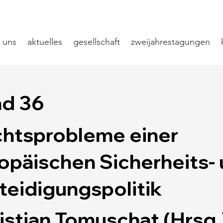
 uns
aktuelles
gesellschaft
zweijahrestagungen
d 36
htsprobleme einer
opäischen Sicherheits-
teidigungspolitik
istian Tomuschat (Hrsg.