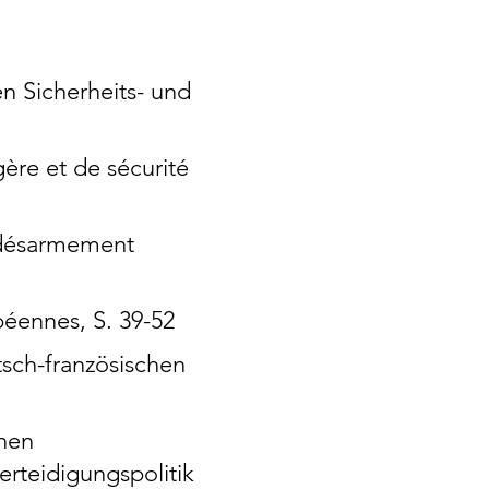
 Sicherheits- und
ngère et de sécurité
e désarmement
opéennes, S. 39-52
sch-französischen
chen
rteidigungspolitik