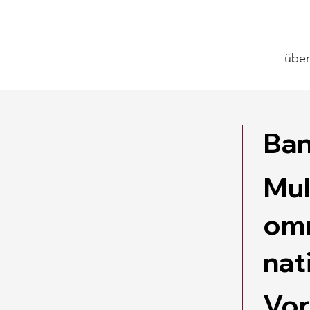
über
Ban
Mul
omn
nat
Vor