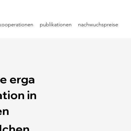
kooperationen
publikationen
nachwuchspreise
ge erga
tion in
en
olchen