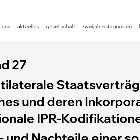
 uns
aktuelles
gesellschaft
zweijahrestagungen
d 27
tilaterale Staatsverträ
es und deren Inkorpora
ionale IPR-Kodifikation
- und Nachteile einer s