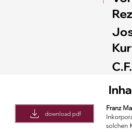
Rez
Jos
Kur
C.F
Inha
Franz Ma
download pdf
Inkorpora
solchen 