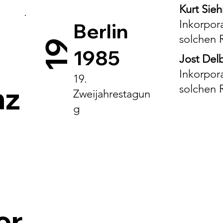
Kurt Sieh
Inkorpora
Berlin
solchen 
19
1985
Jost Del
Inkorpora
19.
nz
solchen 
Zweijahrestagun
g
er