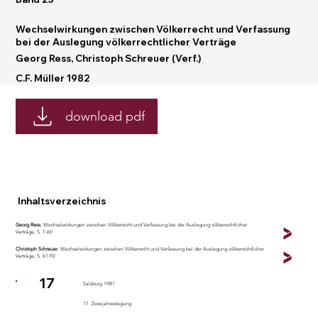
Wechselwirkungen zwischen Völkerrecht und Verfassung
bei der Auslegung völkerrechtlicher Verträge
Georg Ress, Christoph Schreuer (Verf.)
C.F. Müller 1982
download pdf
Inhaltsverzeichnis
Georg Ress
, Wechselwirkungen zwischen Völkerrecht und Verfassung bei der Auslegung völkerrechtlicher
Verträge
, S. 7-60
Christoph Schreuer
, Wechselwirkungen zwischen Völkerrecht und Verfassung bei der Auslegung völkerrechtlicher
Verträge
, S. 61-92
17
Salzburg 1981
17. Zweijahrestagung