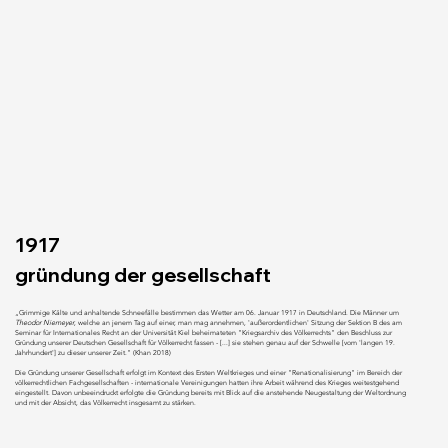
1917
gründung der gesellschaft
„Grimmige Kälte und anhaltende Schneefälle bestimmen das Wetter am 06. Januar 1917 in Deutschland. Die Männer um
Theodor Niemeyer
, welche an jenem Tag auf einer, man mag annehmen, 'außerordentlichen' Sitzung der Sektion B des am
Seminar für Internationales Recht an der Universität Kiel beheimateten "Kriegsarchiv des Völkerrechts" den Beschluss zur
Gründung unserer Deutschen Gesellschaft für Völkerrecht fassen - [...] sie stehen genau auf der Schwelle [vom 'langen 19.
Jahrhundert'] zu dieser unserer Zeit." (Khan 2018)
Die Gründung unserer Gesellschaft erfolgt im Kontext des Ersten Weltkrieges und einer "Renationalisierung" im Bereich der
völkerrechtlichen Fachgesellschaften - internationale Vereinigungen hatten ihre Arbeit während des Krieges weitestgehend
eingestellt. Davon unbeeindruckt erfolgte die Gründung bereits mit Blick auf die anstehende Neugestaltung der Weltordnung
und mit der Absicht, das Völkerrecht insgesamt zu stärken.