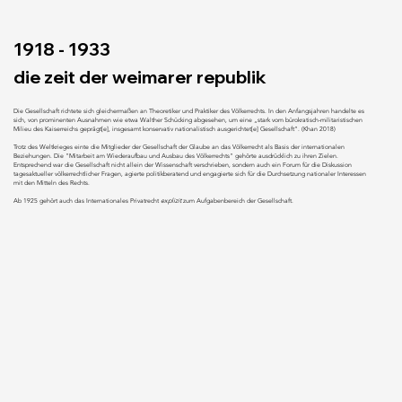
1918 - 1933
die zeit der weimarer republik
Die Gesellschaft richtete sich gleichermaßen an Theoretiker und Praktiker des Völkerrechts. In den Anfangsjahren handelte es
sich, von prominenten Ausnahmen wie etwa Walther Schücking abgesehen, um eine „stark vom bürokratisch-militaristischen
Milieu des Kaiserreichs geprägt[e], insgesamt konservativ nationalistisch ausgerichtet[e] Gesellschaft“. (Khan 2018)
Trotz des Weltkrieges einte die Mitglieder der Gesellschaft der Glaube an das Völkerrecht als Basis der internationalen
Beziehungen. Die "Mitarbeit am Wiederaufbau und Ausbau des Völkerrechts" gehörte ausdrücklich zu ihren Zielen.
Entsprechend war die Gesellschaft nicht allein der Wissenschaft verschrieben, sondern auch ein Forum für die Diskussion
tagesaktueller völkerrechtlicher Fragen, agierte politikberatend und engagierte sich für die Durchsetzung nationaler Interessen
mit den Mitteln des Rechts.
Ab 1925 gehört auch das Internationales Privatrecht
explizit
zum Aufgabenbereich der Gesellschaft.