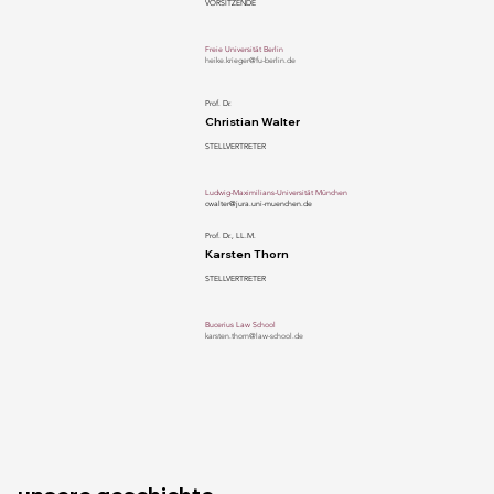
VORSITZENDE
Freie Universität Berlin
heike.krieger@fu-berlin.de
Prof. Dr.
Christian Walter
STELLVERTRETER
Ludwig-Maximilians-Universität München
cwalter@jura.uni-muenchen.de
Prof. Dr., LL.M.
Karsten Thorn
STELLVERTRETER
Bucerius Law School
karsten.thorn@law-school.de