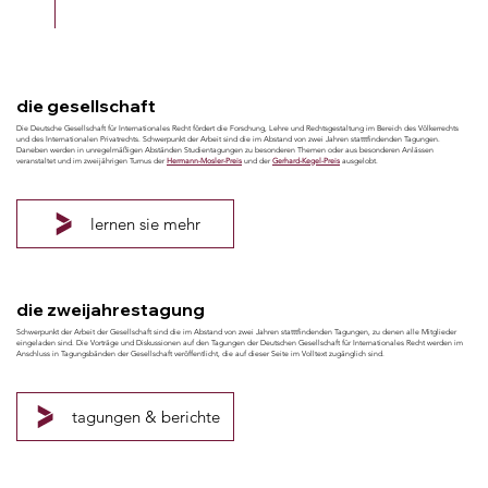
die gesellschaft
Die Deutsche Gesellschaft für Internationales Recht fördert die Forschung, Lehre und Rechtsgestaltung im Bereich des Völkerrechts
und des Internationalen Privatrechts. Schwerpunkt der Arbeit sind die im Abstand von zwei Jahren statttfindenden Tagungen.
Daneben werden in unregelmäßigen Abständen Studientagungen zu besonderen Themen oder aus besonderen Anlässen
veranstaltet und im zweijährigen Turnus der
Hermann-Mosler-Preis
und der
Gerhard-Kegel-Preis
ausgelobt.
lernen sie mehr
die zweijahrestagung
Schwerpunkt der Arbeit der Gesellschaft sind die im Abstand von zwei Jahren statttfindenden Tagungen, zu denen alle Mitglieder
eingeladen sind. Die Vorträge und Diskussionen auf den Tagungen der Deutschen Gesellschaft für Internationales Recht werden im
Anschluss in Tagungsbänden der Gesellschaft veröffentlicht, die auf dieser Seite im Volltext zugänglich sind.
tagungen & berichte