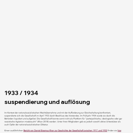
1933 / 1934
suspendierung und auflösung
Im Kontext der nationalsozialistischen Machtübernahme und mit der Aufforderung zur Gleichschaltung konfrontiert,
suspendierte sich die Gesellschaft im April 1933 durch Beschluss des Vorstandes. Im Frühjahr 1934 wurde sie durch die
Behörden liquidiert und aufgelöst. Die Gesellschaft konnte somit nicht als Plattform für "parteipolitische, ideologische oder gar
rassistische Agitation missbraucht" (Khan 2018) werden. Unter ihren Mitgliedern gab es jedoch sowohl aktive Unterstützer als
auch Opfer der nationalsozialistischen Diktatur.
Einen ausführlichen
Bericht von Daniel-Erasmus Khan zur Geschichte der Gesellschaft zwischen 1917 und 1933
finden sie
hier
.