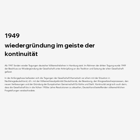
1949
wiedergründung im geiste der
kontinuität
Ab 1947 fanden wieder Tagungen deutscher Völkerrechtslehrer in Hamburg statt. Im Rahmen der dritten Tagung wurde 1949
der Beschluss zur Wiedergründung der Gesellschaft unter Anknüpfung an die Tradition und Satzung der alten Gesellschaft
gefasst.
In der Anfangsphase befassten sich die Tagungen der Gesellschaft thematisch vor allem mit der Situation in
Nachkriegsdeutschland, d.h. mit der Völkerrechtssubjektivität Deutschlands, der Besetzung, den Kriegsverbrecherprozessen, den
neuen Verfassungen und der Gründung der Europäischen Gemeinschaft für Kohle und Stahl. Kontinuität zeigt sich auch darin,
dass die Gesellschaft bis in die frühen 1950er Jahre Resolutionen zu aktuellen, Deutschland betreffenden völkerrechtlichen
Fragstellungen verabschiedete.