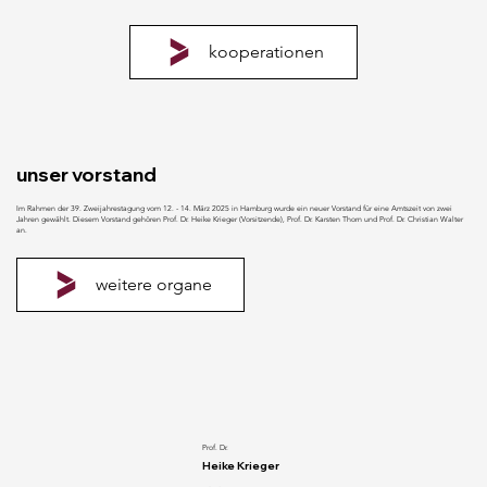
kooperationen
unser vorstand
Im Rahmen der 39. Zweijahrestagung vom 12. - 14. März 2025 in Hamburg wurde ein neuer Vorstand für eine Amtszeit von zwei
Jahren gewählt. Diesem Vorstand gehören Prof. Dr. Heike Krieger (Vorsitzende), Prof. Dr. Karsten Thorn und Prof. Dr. Christian Walter
an.
weitere organe
Prof. Dr.
Heike Krieger